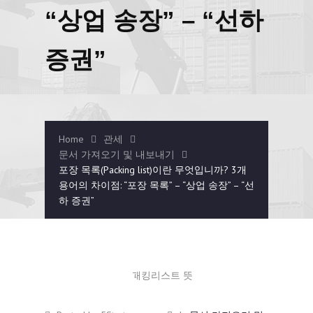
“상업 송장” – “선하
증권”
Home
관세
문서 가져오기 및 내보내기
포장 목록(Packing list)이란 무엇입니까? 3개
용어의 차이점: “포장 목록” – “상업 송장” – “선
하 증권”
10월
16
2024