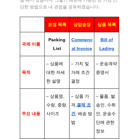
실 때가 있습니다. 그렇기 때문에 가능한 한 가장 간
단한 방법으로 내 관점을 공유하겠습니다.
포장 목록
상업송장
상품 목록
Packing
Commerci
Bill of
국제 이름
List
al Invoice
Lading
– 상품에
– 가치 및
– 운송계약
목적
대한 자세
거래 조건
증명서
한 설명
결정
– 상품명,
– 상품 가
– 물품, 발
수량, 중량,
격,
결제 조
송인, 수취
주요 내용
사이즈
건
, 배송 방
인, 운송수
법
단에 관한
정보