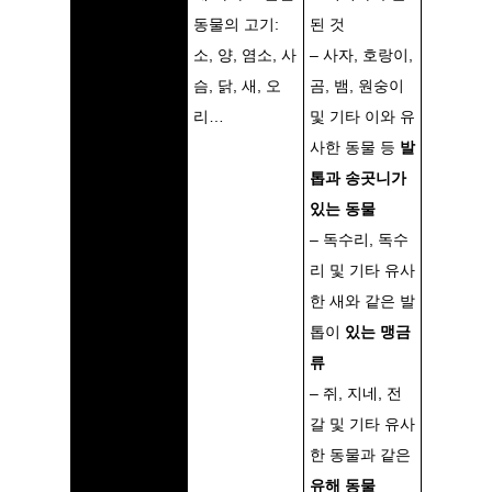
동물의 고기:
된 것
소, 양, 염소, 사
– 사자, 호랑이,
슴, 닭, 새, 오
곰, 뱀, 원숭이
리…
및 기타 이와 유
사한 동물 등
발
톱과 송곳니가
있는 동물
– 독수리, 독수
리 및 기타 유사
한 새와 같은 발
톱이
있는 맹금
류
– 쥐, 지네, 전
갈 및 기타 유사
한 동물과 같은
유해 동물