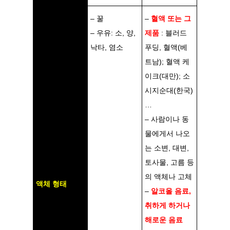
– 꿀
–
혈액 또는 그
– 우유: 소, 양,
제품
: 블러드
낙타, 염소
푸딩, 혈액(베
트남); 혈액 케
이크(대만); 소
시지순대(한국)
…
– 사람이나 동
물에게서 나오
는 소변, 대변,
토사물, 고름 등
의 액체나 고체
액체 형태
–
알코올 음료,
취하게 하거나
해로운 음료