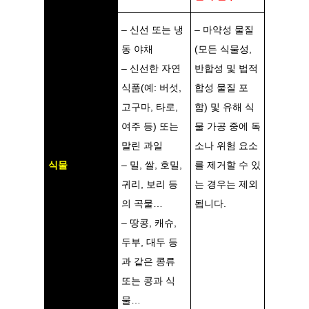
– 신선 또는 냉
– 마약성 물질
동 야채
(모든 식물성,
– 신선한 자연
반합성 및 법적
식품(예: 버섯,
합성 물질 포
고구마, 타로,
함) 및 유해 식
여주 등) 또는
물 가공 중에 독
말린 과일
소나 위험 요소
식물
– 밀, 쌀, 호밀,
를 제거할 수 있
귀리, 보리 등
는 경우는 제외
의 곡물…
됩니다.
– 땅콩, 캐슈,
두부, 대두 등
과 같은 콩류
또는 콩과 식
물…