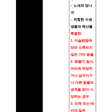
–
노새와 당나
귀
–
위험한 수생
생물과 해산물
특별한:
1. 이슬람법에
따라 도축되지
않은 기타 동물
2. 동물이 질식,
머리에 부딪히
거나 넘어지거
나 다른 동물의
공격을 받아 사
망하는 경우
3. 인체 또는 태
반의 일부