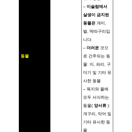
–
이슬람에서
살생이 금지된
동물은
개미,
벌, 딱따구리입
니다.
–
더러운
것으
동물
로 간주되는 동
물: 이, 파리, 구
더기 및 기타 유
사한 동물
– 육지와 물에
모두 서식하는
동물(
양서류
):
개구리, 악어 및
기타 유사한 동
물