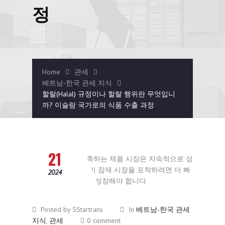
정
Home
관세
베트남-한국 관세 지식
할랄(Halal) 규정이나 할랄 행위란 무엇입니
까? 이슬람 국가로의 식품 수출 과정
10월
21
2024
Posted by 5Startrans
In
베트남-한국 관세
지식
,
관세
0 comment