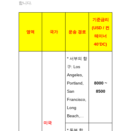
합니다.
기준금리
(USD / 컨
영역
국가
운송 경로
테이너
40’DC)
* 서부의 항
구: Los
Angeles,
Portland,
8000 ~
San
8500
Francisco,
Long
Beach,…
미국
* 동부 항