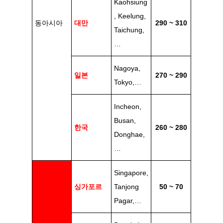
Kaohsiung
, Keelung,
동아시아
대만
290 ~ 310
Taichung,
…
Nagoya,
일본
270 ~ 290
Tokyo,…
Incheon,
Busan,
한국
260 ~ 280
Donghae,
…
Singapore,
싱가포르
Tanjong
50 ~ 70
Pagar,…