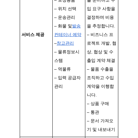
– 포장용품
를 준비하고 수
– 위치 선택
입 요구 사항을
– 운송관리
결정하며 비용
– 화물 및
발송
을 추정합니다.
서비스 제공
컨테이너 예약
– 비즈니스 프
–
창고관리
로젝트 개발, 협
– 물류정보시
상, 협상 및 수
스템
출입 계약 체결
– 역물류
– 물품 수출을
– 입력 공급자
조직하고 수입
관리
계약을 이행합
니다.
– 상품 구매
– 통관
– 문서 가져오
기 및 내보내기