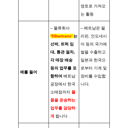
영토로 가져오
는 활동
– 물류회사
– 베트남은 필
‘5Startrans’
는
리핀, 인도네시
선박, 트럭 임
아 등의 국가에
대, 통관 절차,
쌀을 수출하고
각 매장 배송
일본과 한국으
등의 업무를 포
로부터 기계 및
예를 들어
함하여
베트남
장비를 수입합
공장에서 한국
니다.
소매점까지
물
품을 운송하는
업무를 담당하
게
됩니다 .