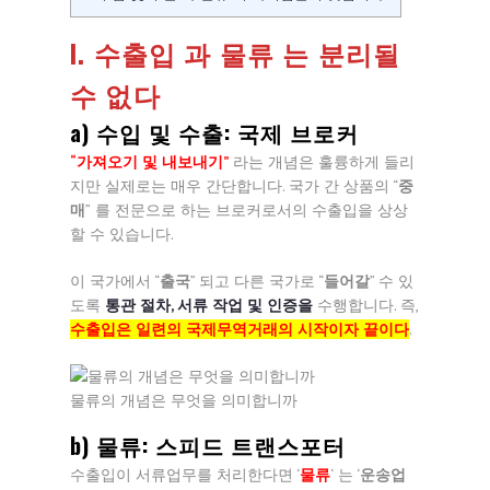
I. 수출입 과 물류 는 분리될
수 없다
a) 수입 및 수출: 국제 브로커
“가져오기 및 내보내기”
라는 개념은 훌륭하게 들리
지만 실제로는 매우 간단합니다. 국가 간 상품의 “
중
매
”
를
전문으로 하는 브로커로서의 수출입을 상상
할 수 있습니다.
이 국가에서 “
출국
” 되고 다른 국가로 “
들어갈
” 수 있
도록
통관 절차, 서류 작업 및 인증을
수행합니다. 즉,
수출입은 일련의 국제무역거래의 시작이자 끝이다
.
물류의 개념은 무엇을 의미합니까
b) 물류: 스피드 트랜스포터
수출입이 서류업무를 처리한다면 ‘
물류
‘
는 ‘
운송업