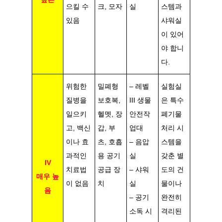
으킬 수
크, 모자
실
스템과
있음
샤워실
이 있어
야 합니
다.
위험한
밀폐형
– 레벨
실험실
질병을
보호복,
III 생물
은 특수
일으키
헬멧, 장
안전작
폐기물
고, 백신
갑, 부
업대
처리 시
이나 효
츠, 호흡
– 음압
스템을
과적인
용 공기
실
갖춘 별
IV
치료법
공급 장
– 샤워
도의 건
매우 높
이 없음
치
실
물이나
음
– 공기
완전히
소독 시
격리된