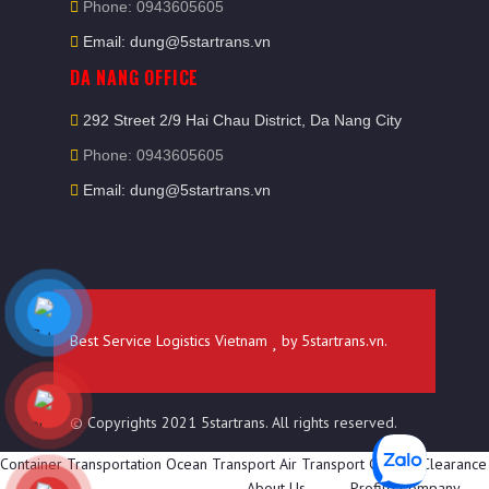
Phone: 0943605605
Email: dung@5startrans.vn
DA NANG OFFICE
292 Street 2/9 Hai Chau District, Da Nang City
Phone: 0943605605
Email: dung@5startrans.vn
Best Service Logistics Vietnam
by
5startrans.vn
.
© Copyrights 2021 5startrans. All rights reserved.
Container Transportation
Ocean Transport
Air Transport
Custom Clearance
About Us
Profile Company