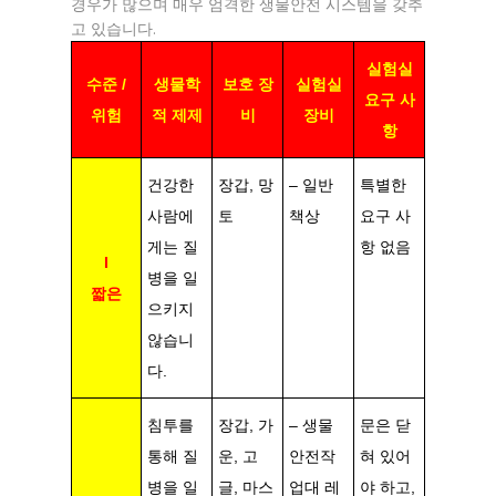
경우가 많으며 매우 엄격한 생물안전 시스템을 갖추
고 있습니다.
실험실
수준 /
생물학
보호 장
실험실
요구 사
위험
적 제제
비
장비
항
건강한
장갑, 망
– 일반
특별한
사람에
토
책상
요구 사
게는 질
항 없음
I
병을 일
짧은
으키지
않습니
다.
침투를
장갑, 가
– 생물
문은 닫
통해 질
운, 고
안전작
혀 있어
병을 일
글, 마스
업대 레
야 하고,