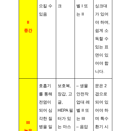
으킬 수
크
벨 I 또
싱크대
있음
는 II
가 있어
II
야 하며,
중간
쉽게 소
독할 수
있는 표
면이 있
어야 합
니다.
호흡기
보호복,
– 생물
문은 2
를 통해
장갑, 고
안전작
겹으로
전염이
글,
업대 레
되어 있
되어 심
HEPA 필
벨 II 또
어야 하
각한 질
터가 있
는 III
며 특수
III
병을 일
는 마스
– 음압
환기 시
높은