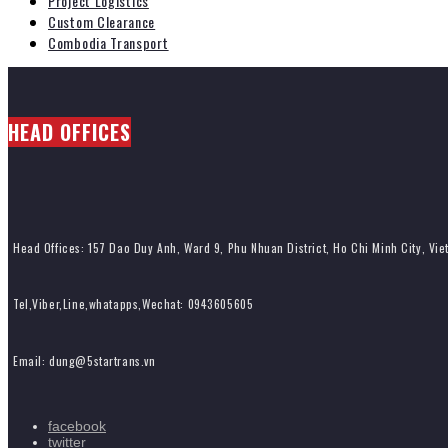
Project Logistics
Custom Clearance
Combodia Transport
HEAD OFFICES
Head Offices: 157 Dao Duy Anh, Ward 9, Phu Nhuan District, Ho Chi Minh City, Vi
Tel,Viber,Line,whatapps,Wechat: 0943605605
Email: dung@5startrans.vn
facebook
twitter