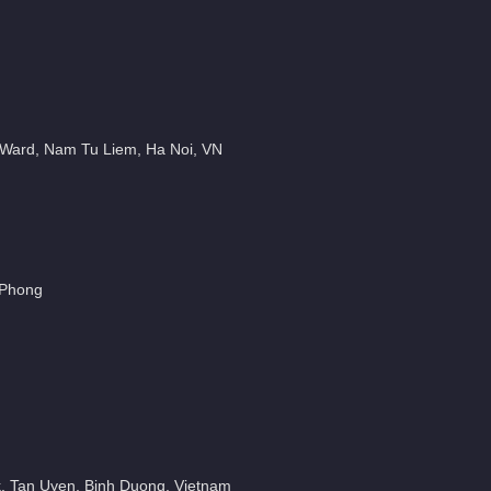
1 Ward, Nam Tu Liem, Ha Noi, VN
i Phong
ark, Tan Uyen, Binh Duong, Vietnam