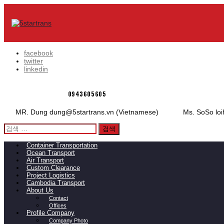
facebook
twitter
linkedin
0943605605
MR. Dung
dung@5startrans.vn
(Vietnamese)
Ms. SoSo
lo
검
색:
Container Transportation
Ocean Transport
Air Transport
Custom Clearance
Project Logistics
Cambodia Transport
About Us
Contact
Offices
Profile Company
Company Photo