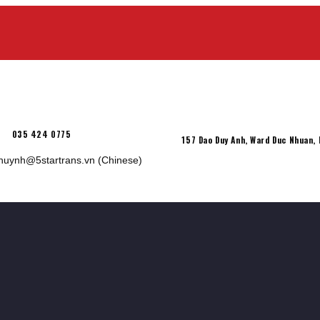
035 424 0775
157 Dao Duy Anh, Ward Duc Nhuan,
ihuynh@5startrans.vn
(Chinese)