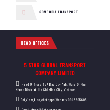
COMBODIA TRANSPORT
HEAD OFFICES
5 STAR GLOBAL TRANSPORT
COMPANY LIMITED
Head Offices: 157 Dao Duy Anh, Ward 9, Phu
Nhuan District, Ho Chi Minh City, Vietnam.
Tel,Viber,Line,whatapps,Wechat: 0943605605
Email: dung@5startrans.vn